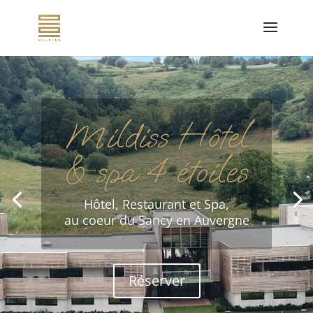
Mildiss Hôtel
& spa 4 étoiles
Hôtel, Restaurant et Spa,
au coeur du Sancy en Auvergne
Réserver